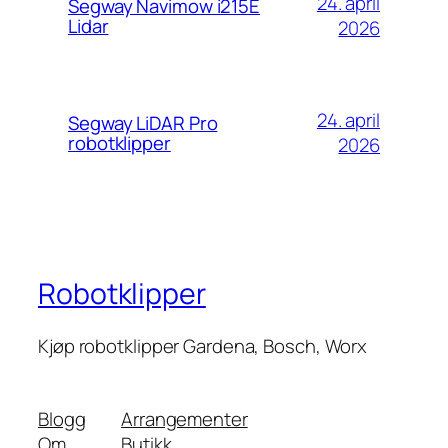
24. april
Segway Navimow i215E
Lidar
2026
24. april
Segway LiDAR Pro
robotklipper
2026
Robotklipper
Kjøp robotklipper Gardena, Bosch, Worx
Blogg
Arrangementer
Om
Butikk