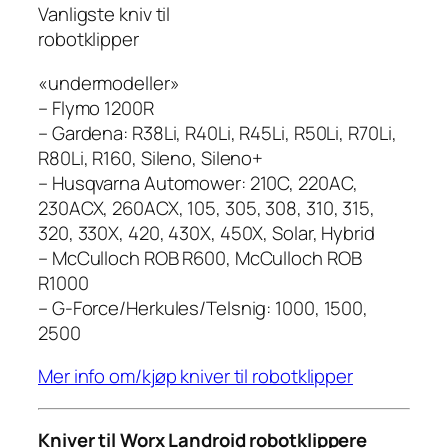
Vanligste kniv til
robotklipper
«undermodeller»
– Flymo 1200R
– Gardena: R38Li, R40Li, R45Li, R50Li, R70Li,
R80Li, R160, Sileno, Sileno+
– Husqvarna Automower: 210C, 220AC,
230ACX, 260ACX, 105, 305, 308, 310, 315,
320, 330X, 420, 430X, 450X, Solar, Hybrid
– McCulloch ROB R600, McCulloch ROB
R1000
– G-Force/Herkules/Telsnig: 1000, 1500,
2500
Mer info om/kjøp kniver til robotklipper
Kniver til Worx Landroid robotklippere