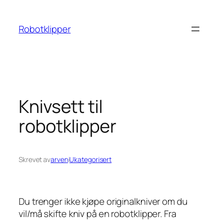
Hopp
til
Robotklipper
innhold
Knivsett til
robotklipper
Skrevet av
arven
i
Ukategorisert
Du trenger ikke kjøpe originalkniver om du
vil/må skifte kniv på en robotklipper. Fra